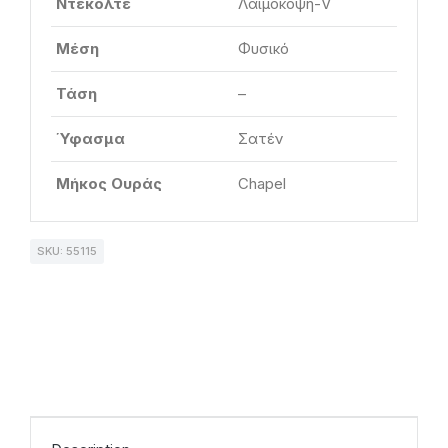
Ντεκολτέ
Λαιμόκοψη-V
Μέση
Φυσικό
Τάση
–
Ύφασμα
Σατέν
Μήκος Ουράς
Chapel
SKU: 55115