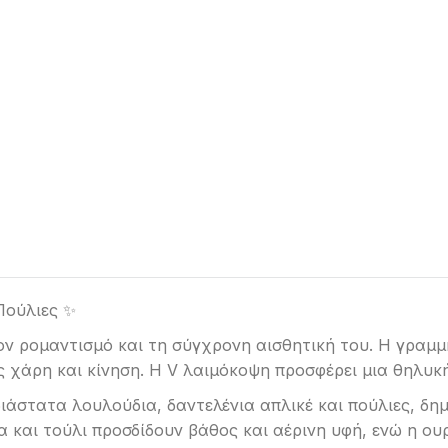
 Πούλιες ✨
ον ρομαντισμό και τη σύγχρονη αισθητική του. Η γραμμή 
ς χάρη και κίνηση. Η V λαιμόκοψη προσφέρει μια θηλυκ
διάστατα λουλούδια, δαντελένια απλικέ και πούλιες, δη
λα και τούλι προσδίδουν βάθος και αέρινη υφή, ενώ η ο