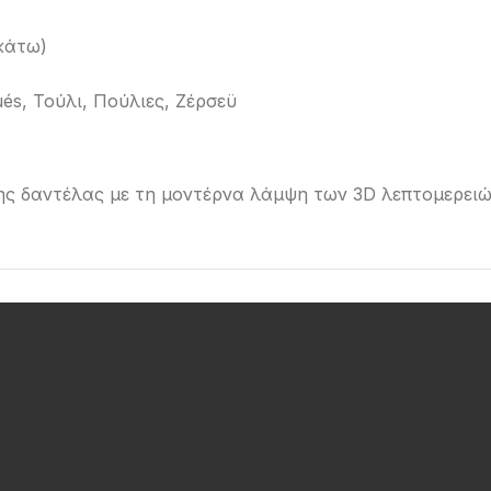
 κάτω)
ués, Τούλι, Πούλιες, Ζέρσεϋ
ς δαντέλας με τη μοντέρνα λάμψη των 3D λεπτομερειών,