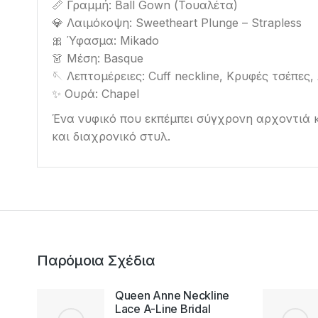
📏 Γραμμή: Ball Gown (Τουαλέτα)
💎 Λαιμόκοψη: Sweetheart Plunge – Strapless
🎀 Ύφασμα: Mikado
👗 Μέση: Basque
🪡 Λεπτομέρειες: Cuff neckline, Κρυφές τσέπες,
✨ Ουρά: Chapel
Ένα νυφικό που εκπέμπει σύγχρονη αρχοντιά κ
και διαχρονικό στυλ.
Παρόμοια Σχέδια
e
Queen Anne Neckline
ves
Lace A-Line Bridal