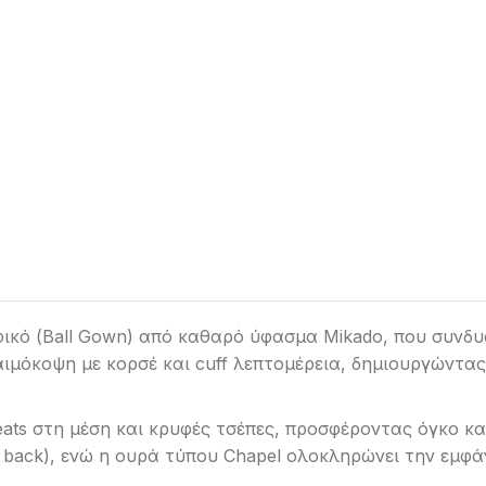
φικό (Ball Gown) από καθαρό ύφασμα Mikado, που συνδυ
λαιμόκοψη με κορσέ και cuff λεπτομέρεια, δημιουργώντα
ats στη μέση και κρυφές τσέπες, προσφέροντας όγκο και
p back), ενώ η ουρά τύπου Chapel ολοκληρώνει την εμφά