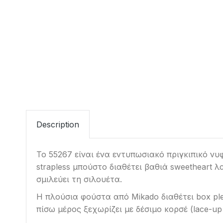
Description
Το 55267 είναι ένα εντυπωσιακό πριγκιπικό νυ
strapless μπούστο διαθέτει βαθιά sweetheart 
σμιλεύει τη σιλουέτα.
Η πλούσια φούστα από Mikado διαθέτει box ple
πίσω μέρος ξεχωρίζει με δέσιμο κορσέ (lace-u