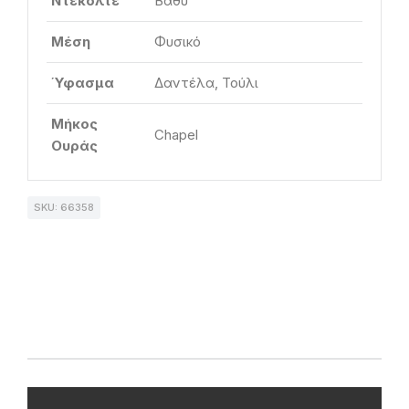
Ντεκολτέ
Βαθύ
Μέση
Φυσικό
Ύφασμα
Δαντέλα, Τούλι
Μήκος
Chapel
Ουράς
SKU: 66358