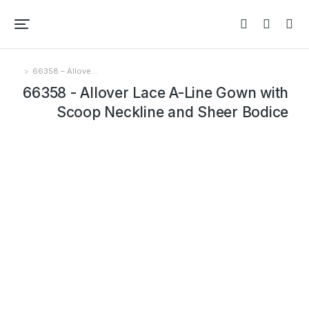
66358 – Allove…
You are here:
66358 - Allover Lace A-Line Gown with
Scoop Neckline and Sheer Bodice