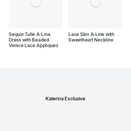
Sequin Tulle A-Line
Lace Slim A-Line with
T
Dress with Beaded
Sweetheart Neckline
S
Venice Lace Appliques
L
Katerina Exclusive