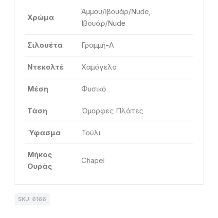
Άμμου/Ιβουάρ/Nude,
Χρώμα
Ιβουάρ/Nude
Σιλουέτα
Γραμμή-Α
Ντεκολτέ
Χαμόγελο
Μέση
Φυσικό
Τάση
Όμορφες Πλάτες
Ύφασμα
Τούλι
Μήκος
Chapel
Ουράς
SKU: 6166