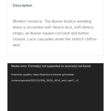
Description
Modern romance. The illusion bodice wedding
dress is accented with Venice lace, soft Venice
straps, an illusion square cut back and button
closure. Lace cascades down the stretch chiffon
skirt.
Πρόγραμμα
Media error: Format(s) not supported or source(s) not found
Αναπαραγωγής
Ανάκτηση αρχείου: https://katerina-exclusive.gr/new/wp-
Βίντεο
content/uploads/2022/11/SIN_SS18_4014_wm1.mp4?_=1