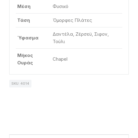
Μέση
Φυσικό
Τάση
Όμορφες Πλάτες
Δαντέλα, Ζέρσεϋ, Σιφον,
Ύφασμα
Τούλι
Μήκος
Chapel
Ουράς
SKU: 4014