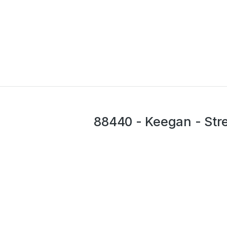
You are here:
88440 - Keegan - Str