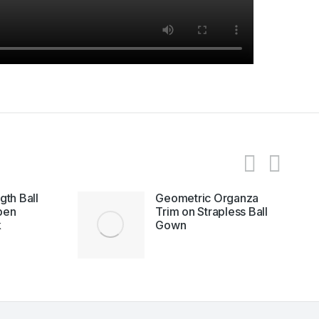
gth Ball
Geometric Organza
pen
Trim on Strapless Ball
k
Gown