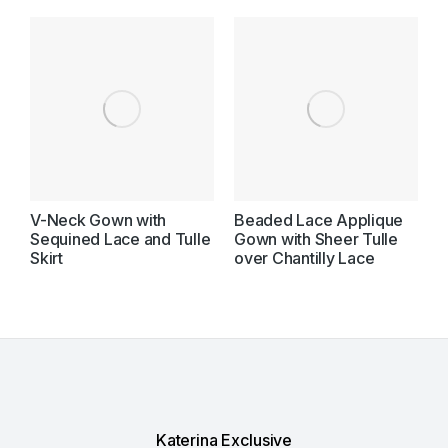
V-Neck Gown with
Beaded Lace Applique
S
Sequined Lace and Tulle
Gown with Sheer Tulle
w
Skirt
over Chantilly Lace
T
Katerina Exclusive