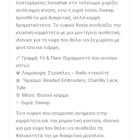
λεπτομέρειες horsehair στο τελείωμα χαρίζει
ανάλαφρη κίνηση, ενώ η ουρά τύπου Sweep
προσθέτει μια διακριτική, αλλά κομψή
δραματικότητα. Το νυφικό Krista συνδυάζει την
κλασική κομψότητα με μια μοντέρνα αισθητική,
ιδανικό για τη νύφη που θέλει να ξεχωρίσει με
φινέτσα και λάμψη.
📏 Γραμμή: Fit & Flare (Εφαρμοστό που ανοίγει
κάτω)
💎 Λαιμόκοψη: Στράπλες – Βαθύ ντεκολτέ
🎀 Ύφασμα: Beaded Embroidery, Chantilly Lace,
Tulle
👗 Μέση: Φυσικό κόψιμο
✨ Ουρά: Sweep
Ένα νυφικό που ισορροπεί ανάμεσα στην
κομψότητα και την ρομαντική γοητεία, ιδανικό
για μια νύφη που θέλει να αναδείξει τη
θηλυκότητά της με διακριτικό μεγαλείο.