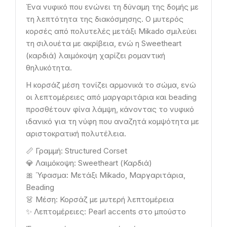
Ένα νυφικό που ενώνει τη δύναμη της δομής με
τη λεπτότητα της διακόσμησης. Ο μυτερός
κορσές από πολυτελές μετάξι Mikado σμιλεύει
τη σιλουέτα με ακρίβεια, ενώ η Sweetheart
(καρδιά) λαιμόκοψη χαρίζει ρομαντική
θηλυκότητα.
Η κορσάζ μέση τονίζει αρμονικά το σώμα, ενώ
οι λεπτομέρειες από μαργαριτάρια και beading
προσθέτουν φίνα λάμψη, κάνοντας το νυφικό
ιδανικό για τη νύφη που αναζητά κομψότητα με
αριστοκρατική πολυτέλεια.
📏 Γραμμή: Structured Corset
💎 Λαιμόκοψη: Sweetheart (Καρδιά)
🎀 Ύφασμα: Μετάξι Mikado, Μαργαριτάρια,
Beading
👗 Μέση: Κορσάζ με μυτερή λεπτομέρεια
✨ Λεπτομέρειες: Pearl accents στο μπούστο