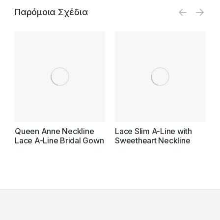
Παρόμοια Σχέδια
Queen Anne Neckline
Lace Slim A-Line with
S
Lace A-Line Bridal Gown
Sweetheart Neckline
w
T