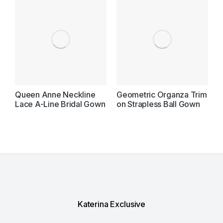
Queen Anne Neckline
Geometric Organza Trim
E
Lace A-Line Bridal Gown
on Strapless Ball Gown
T
S
Katerina Exclusive