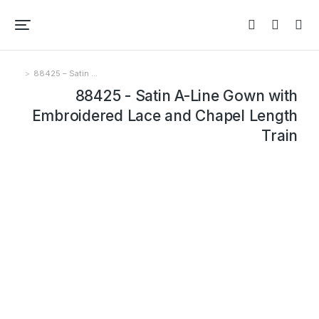
88425 – Satin …
You are here:
88425 - Satin A-Line Gown with
Embroidered Lace and Chapel Length
Train