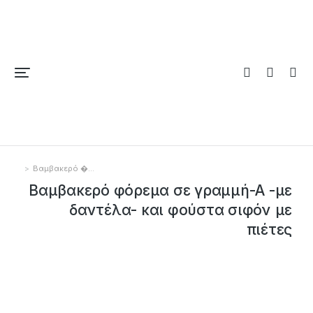
Βαμβακερό �…
You are here:
Βαμβακερό φόρεμα σε γραμμή-Α -με
δαντέλα- και φούστα σιφόν με
πιέτες