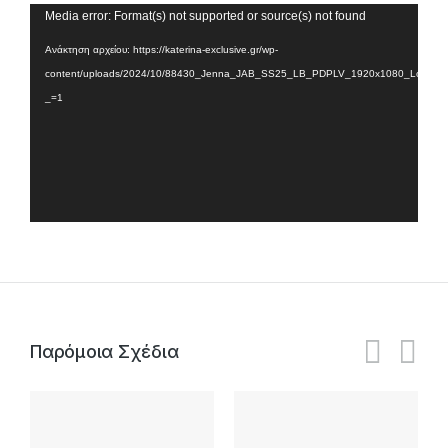
Πρόγραμμα
Media error: Format(s) not supported or source(s) not found
Αναπαραγωγής
Ανάκτηση αρχείου: https://katerina-exclusive.gr/wp-
Βίντεο
content/uploads/2024/10/88430_Jenna_JAB_SS25_LB_PDPLV_1920x1080_Logo.m
_=1
Παρόμοια Σχέδια