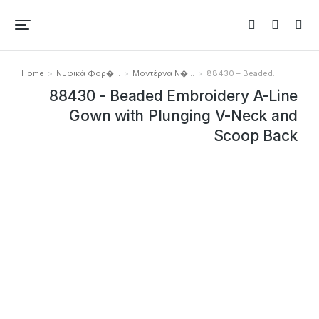
Home
Νυφικά Φορ�…
Μοντέρνα Ν�…
88430 – Beaded…
You are here:
88430 - Beaded Embroidery A-Line
Gown with Plunging V-Neck and
Scoop Back