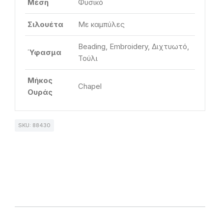
Μέση
Φυσικό
Σιλουέτα
Με καμπύλες
Beading, Embroidery, Διχτυωτό,
Ύφασμα
Τούλι
Μήκος
Chapel
Ουράς
SKU: 88430