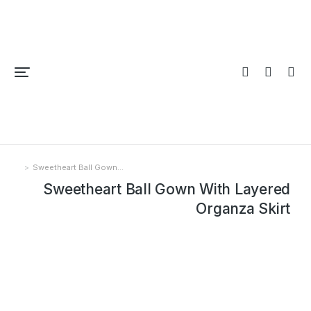
Sweetheart Ball Gown…
You are here:
Sweetheart Ball Gown With Layered
Organza Skirt