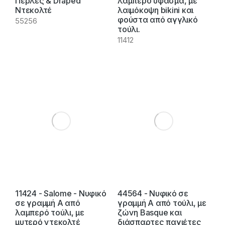
Πέρλες & Draped
λαμπερό ύφασμα, με
Ντεκολτέ
λαιμόκοψη bikini και
φούστα από αγγλικό
55256
τούλι.
11412
11424 - Salome - Νυφικό
44564 - Νυφικό σε
σε γραμμή Α από
γραμμή Α από τούλι, με
λαμπερό τούλι, με
ζώνη Basque και
μυτερό ντεκολτέ
διάσπαρτες παγιέτες