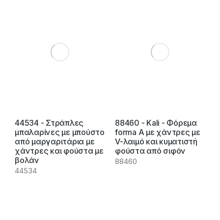
44534 - Στράπλες
88460 - Kali - Φόρεμα
μπαλαρίνες με μπούστο
forma A με χάντρες με
από μαργαριτάρια με
V-λαιμό και κυματιστή
χάντρες και φούστα με
φούστα από σιφόν
βολάν
88460
44534