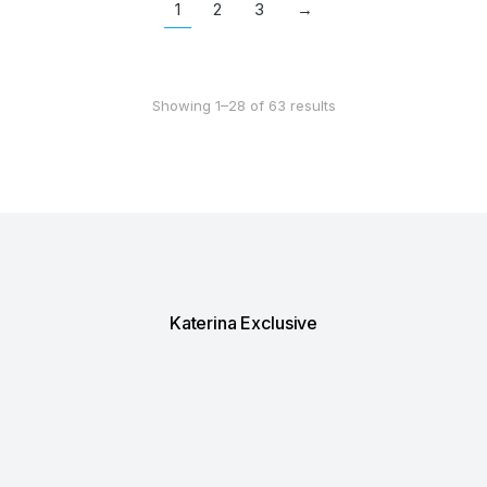
1
2
3
→
Showing 1–28 of 63 results
Katerina Exclusive