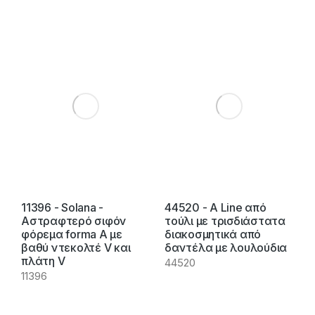
11396 - Solana -
44520 - A Line από
Αστραφτερό σιφόν
τούλι με τρισδιάστατα
φόρεμα forma A με
διακοσμητικά από
βαθύ ντεκολτέ V και
δαντέλα με λουλούδια
πλάτη V
44520
11396