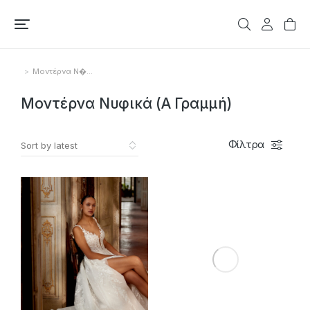
Μοντέρνα Ν�…
You are here:
Μοντέρνα Νυφικά (Α Γραμμή)
Φίλτρα