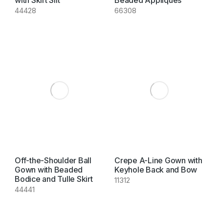
with Skirt Slit
Beaded Appliqués
44428
66308
Off-the-Shoulder Ball
Crepe A-Line Gown with
Gown with Beaded
Keyhole Back and Bow
Bodice and Tulle Skirt
11312
44441